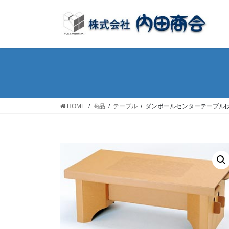
コ
ナ
ン
ビ
テ
ゲ
ン
ー
ツ
シ
へ
ョ
ス
ン
キ
に
ッ
移
HOME
商品
テーブル
ダンボールセンターテーブル[
プ
動