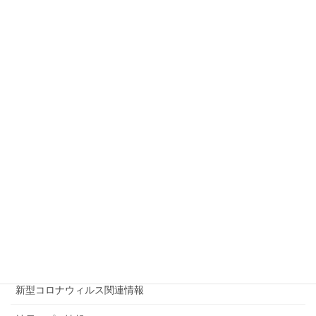
2019年7月28日
土浦市地域防災訓練
2017年11月27日
筑波大学MEIKEIオープンテニス
2017年4月1日
カテゴリー
ニュース＆インフォメーション
ニュース＆インフォメーション
パンフレット一覧
展示会報告
新型コロナウィルス関連情報