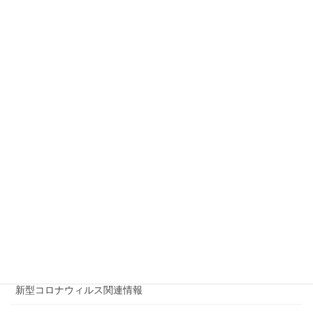
2019年7月28日
土浦市地域防災訓練
2017年11月27日
筑波大学MEIKEIオープンテニス
2017年4月1日
カテゴリー
ニュース＆インフォメーション
ニュース＆インフォメーション
パンフレット一覧
展示会報告
新型コロナウィルス関連情報